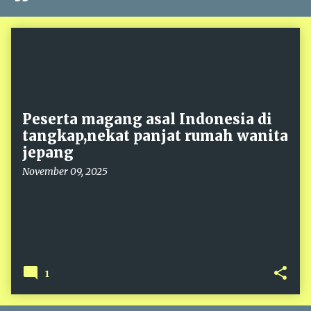
P
o
s
t
s
Peserta magang asal Indonesia di
tangkap,nekat panjat rumah wanita
jepang
November 09, 2025
1